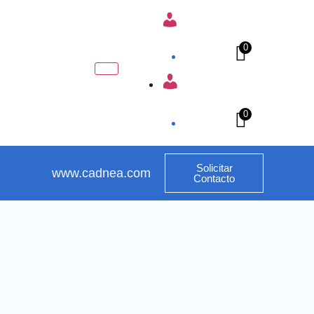
painel
0
.
0
Solicitar
www.cadnea.com
Contacto