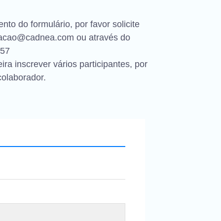
to do formulário, por favor solicite
acao@cadnea.com
ou através do
757
a inscrever vários participantes, por
colaborador.